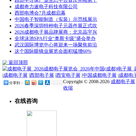
西部半导体产业生态平台首次亮相第十
成都奇力速电子科技有限公司
西部电博会7月成都启幕
中国电子智能制造（实装）示范线展示
2026春季深圳特种电子元器件展正式吹
2026成都电子展品牌展商：北京晶宇兴
全球泳池SPA行业“奥斯卡级”盛会举办
武汉国际博览中心将迎来一场聚焦前沿
这个国际眼镜业展览会面积猛增60%
返回顶部
|
成都电子展
|
西部电子展
|
西安电子展
|
中国成都电子展
|
成都电
Copyright © 2008-2026
成都电子展
分享到：
收缩
在线咨询